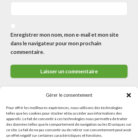
Enregistrer mon nom, mon e-mail et mon site
dans le navigateur pour mon prochain
commentaire.
Gérer le consentement
Pour offrir les meilleures expériences, nous utilisons des technologies
telles que les cookies pour stocker et/ou accéder aux informations des
appareils. Le fait de consentir à ces technologies nous permettra de traiter
des données telles que le comportement de navigation ou les ID uniques sur
© 2026 Meilleurs Plombiers · All rights reserved
ce site. Le fait de ne pas consentir ou de retirer son consentement peut avoir
un effet négatif sur certaines caractéristiques et fonctions.