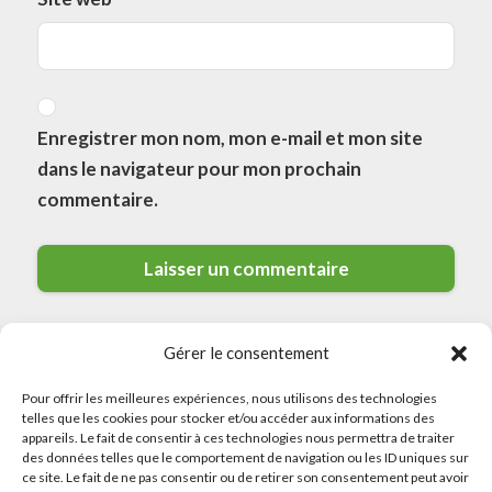
Enregistrer mon nom, mon e-mail et mon site
dans le navigateur pour mon prochain
commentaire.
Gérer le consentement
Pour offrir les meilleures expériences, nous utilisons des technologies
telles que les cookies pour stocker et/ou accéder aux informations des
appareils. Le fait de consentir à ces technologies nous permettra de traiter
des données telles que le comportement de navigation ou les ID uniques sur
© 2026 Meilleurs Plombiers · All rights reserved
ce site. Le fait de ne pas consentir ou de retirer son consentement peut avoir