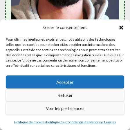
Gérer le consentement
Pour offrir les meilleures expériences, nous utilisons des technologies
telles que les cookies pour stocker et/ou accéder aux informations des
appareils. Le fait de consentir à ces technologies nous permettra de traiter
des données telles que le comportement de navigation ou les ID uniques sur
Dirección
ce site. Le fait de ne pas consentir ou de retirer son consentement peut avoir
un effet négatif sur certaines caractéristiques et fonctions.
Teléfono
Accepter
06 50 26 47 34
Refuser
Ubicación de Eddy Les bons tuyaux
Voir les préférences
Politique de Cookies
Politique de Confidentialité
Mentions Légales