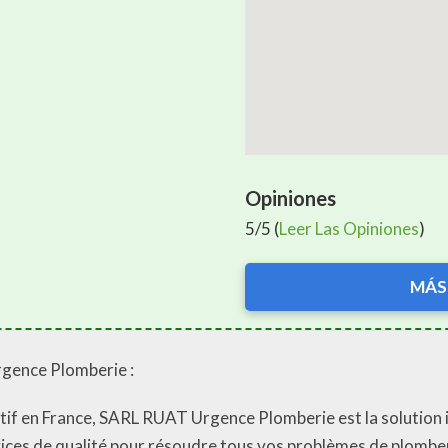
Opiniones
5/5 (
Leer Las Opiniones
)
MÁS
rgence Plomberie :
actif en France, SARL RUAT Urgence Plomberie est la solution 
ices de qualité pour résoudre tous vos problèmes de plomberi