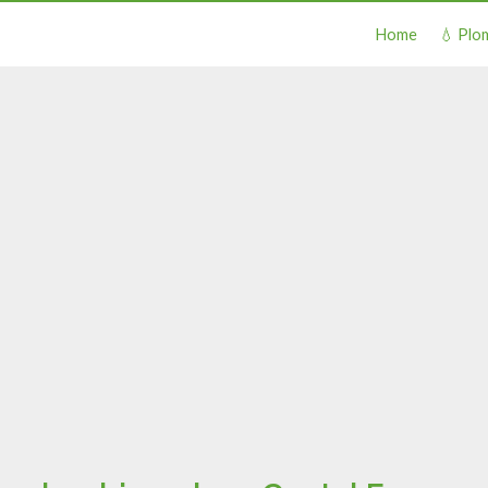
Home
💧 Plo